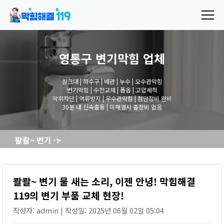
영통구 변기막힘
업체
싱크대 | 하수구 | 배관 | 누수 | 오수관막힘
변기막힘 | 수전교체 | 폽옵 | 고압세척
악취차단 | 역류방지 | 우수관막힘 | 첨단장비 완비
30분 내 신속출동 | 미해결시 출장비 없음
콸콸~ 변기 물 새는 소리, 이젠 안녕! 막힘해결119의 변기 부품 교체 현장!
콸콸~ 변기 물 새는 소리, 이젠 안녕! 막힘해결
119의 변기 부품 교체 현장!
작성자: admin | 작성일: 2025년 06월 02일 05:04