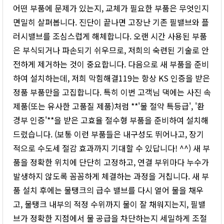
어떤 부품에 문제가 있는지, 교체가 필요한 부품은 무엇인지
면밀히 살펴봅니다. 진단이 끝나면 고장난 기존 필밸브와 플
러시밸브를 조심스럽게 해체합니다. 오랜 시간 사용된 부품
은 부식되거나 파손되기 쉬우므로, 저희의 숙련된 기술로 안
전하게 제거하는 것이 중요합니다. 다음으로 새 부품을 준비
하여 설치하는데, 저희 막힘해결119는 항상 KS 인증을 받은
정품 부품만을 고집합니다. 특히 이번 고객님 댁에는 사진 속
제품(또는 유사한 고품질 제품)처럼 **'물 절약 특등급', '환
경부 인증'**을 받은 고효율 절수형 부품을 준비하여 설치해
드렸습니다. (보통 이런 부품들은 내구성도 뛰어나고, 장기
적으로 수도세 절감 효과까지 기대할 수 있답니다! ^^) 새 부
품을 정확한 위치에 단단히 고정하고, 연결 부위마다 누수가
발생하지 않도록 꼼꼼하게 체결하는 과정을 거칩니다. 새 부
품 설치 후에는 물탱크의 급수 밸브를 다시 열어 물을 채우
고, 물탱크 내부의 적정 수위까지 물이 잘 채워지는지, 필밸
브가 정확한 지점에서 물 공급을 차단하는지 세밀하게 조절