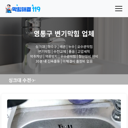
영통구 변기막힘
업체
싱크대 | 하수구 | 배관 | 누수 | 오수관막힘
변기막힘 | 수전교체 | 폽옵 | 고압세척
악취차단 | 역류방지 | 우수관막힘 | 첨단장비 완비
30분 내 신속출동 | 미해결시 출장비 없음
싱크대 수전교체