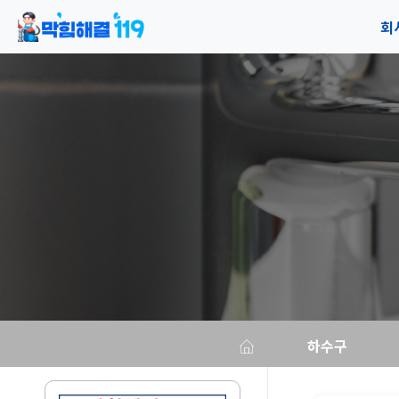
회
공
오
하수구