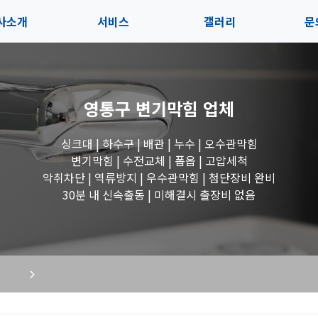
사소개
서비스
갤러리
문
인사말
서비스
전체보기
상
영통구 변기막힘
업체
지사항
블로그
수도꼭지 작업
고
싱크대 | 하수구 | 배관 | 누수 | 오수관막힘
시는길
세면대 작업
변기막힘 | 수전교체 | 폽옵 | 고압세척
악취차단 | 역류방지 | 우수관막힘 | 첨단장비 완비
변기 작업
30분 내 신속출동 | 미해결시 출장비 없음
욕조 작업
싱크대 작업